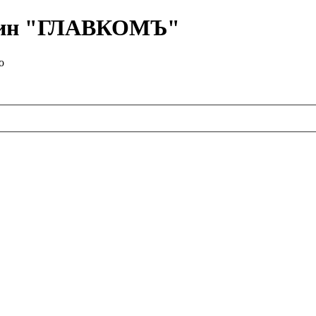
азин "ГЛАВКОМЪ"
о