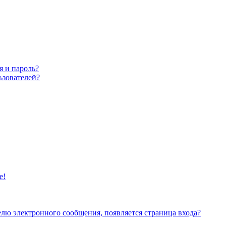
я и пароль?
ьзователей?
е!
елю электронного сообщения, появляется страница входа?