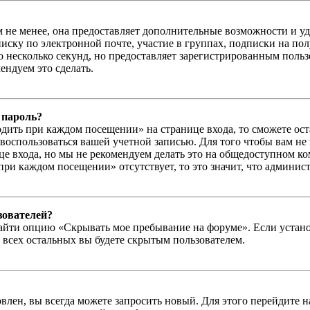
м не менее, она предоставляет дополнительные возможности и у
иску по электронной почте, участие в группах, подписки на п
го несколько секунд, но предоставляет зарегистрированным пол
ндуем это сделать.
 пароль?
дить при каждом посещении» на странице входа, то сможете ос
г воспользоваться вашей учетной записью. Для того чтобы вам не
е входа, но мы не рекомендуем делать это на общедоступном ко
при каждом посещении» отсутствует, то это значит, что админис
зователей?
айти опцию «Скрывать мое пребывание на форуме». Если устано
 всех остальных вы будете скрытым пользователем.
влен, вы всегда можете запросить новый. Для этого перейдите 