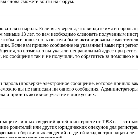
вы снова сможете войти на форум.
зователя и пароль. Если вы уверены, что вводите имя и пароль п
 меньше 13 лет, то вам необходимо следовать полученным инстру
 чтобы все новые пользователи были активированы самостоятель
ации. Если вам пришло сообщение на указанный вами при регис
бщения, то возможно вы указали неправильный адрес при регист
, но сообщения так и не получили, то обратитесь за помощью к
 пароль (проверьте электронное сообщение, которое пришло ва
возможно вы не написали ни одного сообщения. Администраторы
ва и принять активное участие в дискуссиях.
он о защите личных сведений детей в интернете от 1998 г. — это
ние родителей или других юридических опекунов для регистрац
зрешают сбор личных сведений от детей младше тринадцати лет.