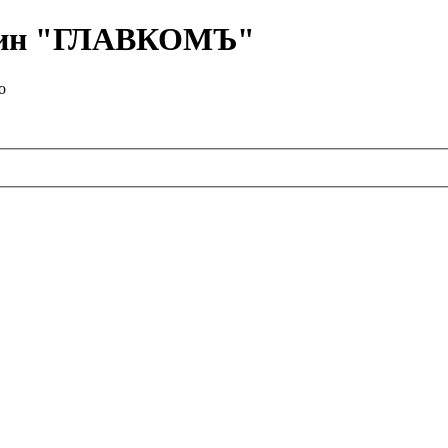
азин "ГЛАВКОМЪ"
о