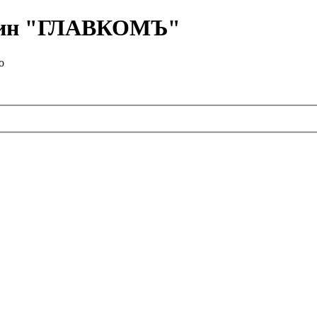
азин "ГЛАВКОМЪ"
о