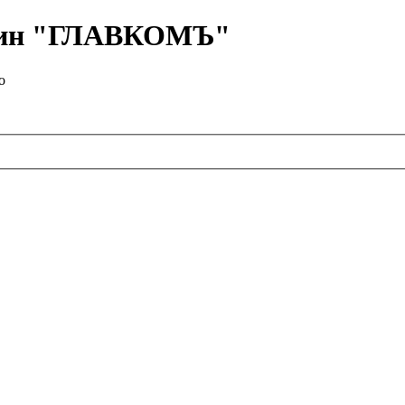
азин "ГЛАВКОМЪ"
о