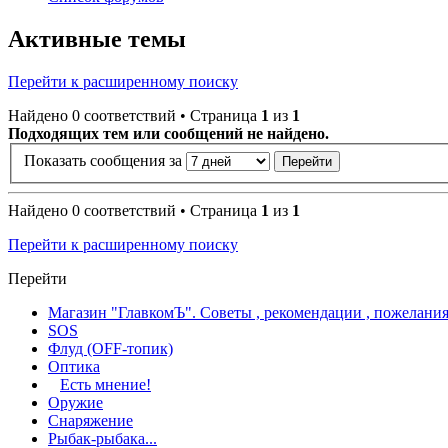
Активные темы
Перейти к расширенному поиску
Найдено 0 соответствий • Страница
1
из
1
Подходящих тем или сообщений не найдено.
Показать сообщения за
Найдено 0 соответствий • Страница
1
из
1
Перейти к расширенному поиску
Перейти
Магазин "ГлавкомЪ". Советы , рекомендации , пожелания
SOS
Флуд (OFF-топик)
Оптика
Есть мнение!
Оружие
Снаряжение
Рыбак-рыбака...