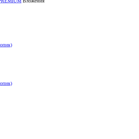
D PREMIUM
Вложения
опик)
опик)