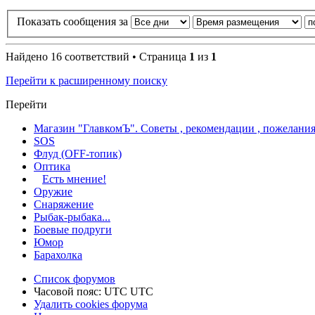
Показать сообщения за
Найдено 16 соответствий • Страница
1
из
1
Перейти к расширенному поиску
Перейти
Магазин "ГлавкомЪ". Советы , рекомендации , пожелания
SOS
Флуд (OFF-топик)
Оптика
Есть мнение!
Оружие
Снаряжение
Рыбак-рыбака...
Боевые подруги
Юмор
Барахолка
Список форумов
Часовой пояс: UTC UTC
Удалить cookies форума