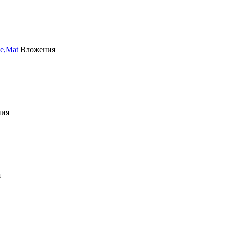
e,Mat
Вложения
ния
я