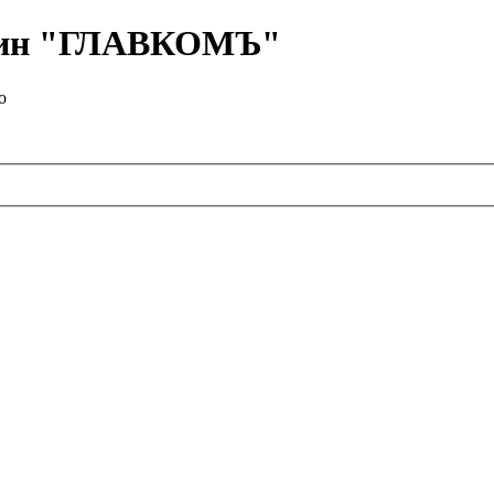
азин "ГЛАВКОМЪ"
о