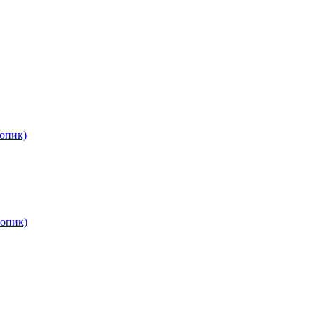
опик)
опик)