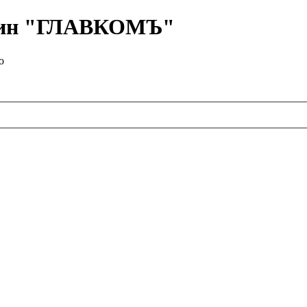
азин "ГЛАВКОМЪ"
о