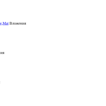
e,Mat
Вложения
ния
я