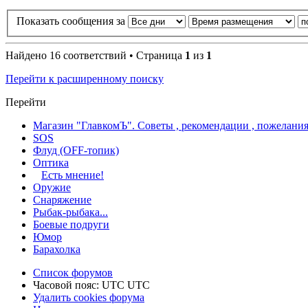
Показать сообщения за
Найдено 16 соответствий • Страница
1
из
1
Перейти к расширенному поиску
Перейти
Магазин "ГлавкомЪ". Советы , рекомендации , пожелания
SOS
Флуд (OFF-топик)
Оптика
Есть мнение!
Оружие
Снаряжение
Рыбак-рыбака...
Боевые подруги
Юмор
Барахолка
Список форумов
Часовой пояс: UTC UTC
Удалить cookies форума