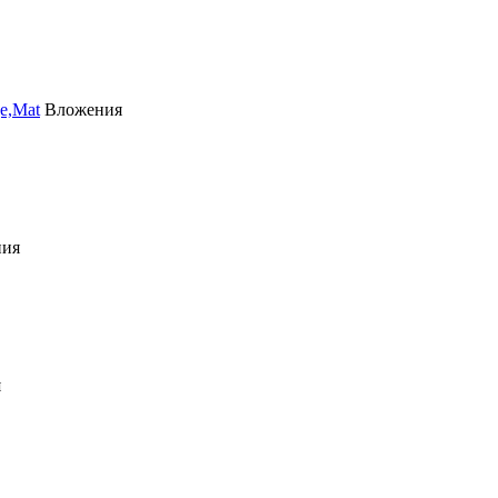
e,Mat
Вложения
ния
я