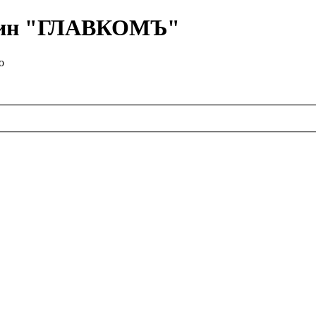
азин "ГЛАВКОМЪ"
о