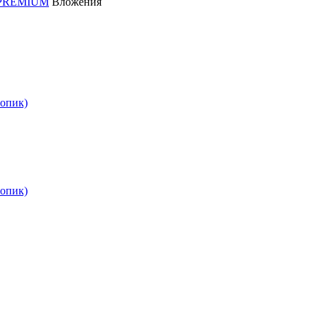
D PREMIUM
Вложения
опик)
опик)