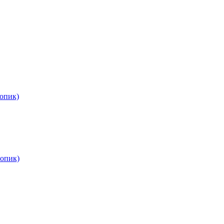
опик)
опик)