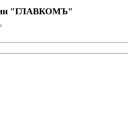
азин "ГЛАВКОМЪ"
о