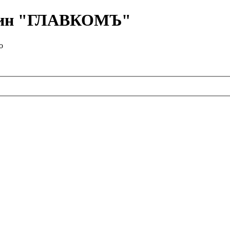
азин "ГЛАВКОМЪ"
о