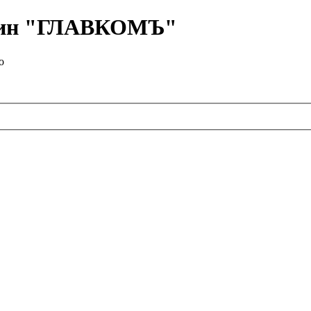
азин "ГЛАВКОМЪ"
о