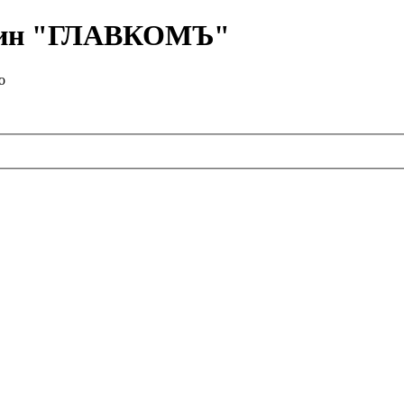
азин "ГЛАВКОМЪ"
о