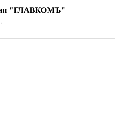
азин "ГЛАВКОМЪ"
о