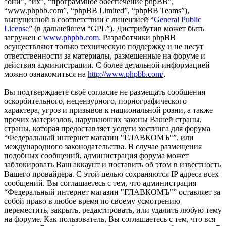
“они”, “их”, “программное обеспечение phpBB”,
“www.phpbb.com”, “phpBB Limited”, “phpBB Teams”),
выпущенной в соответствии с лицензией “
General Public
License
” (в дальнейшем “GPL”). Дистрибутив может быть
загружен с
www.phpbb.com
. Разработчики phpBB
осуществляют только техническую поддержку и не несут
ответственности за материалы, размещенные на форуме и
действия администрации. С более детальной информацией
можно ознакомиться на
http://www.phpbb.com/
.
Вы подтверждаете своё согласие не размещать сообщения
оскорбительного, нецензурного, порнографического
характера, угроз и призывов к национальной розни, а также
прочих материалов, нарушаюших законы Вашей страны,
страны, которая предоставляет услуги хостинга для форума
“Федеральный интернет магазин "ГЛАВКОМЪ"”, или
международного законодательства. В случае размещения
подобных сообщений, администрация форума может
заблокировать Ваш аккаунт и поставить об этом в известность
Вашего провайдера. С этой целью сохраняются IP адреса всех
сообщений. Вы соглашаетесь с тем, что администрация
“Федеральный интернет магазин "ГЛАВКОМЪ"” оставляет за
собой право в любое время по своему усмотрению
переместить, закрыть, редактировать, или удалить любую тему
на форуме. Как пользователь, Вы соглашаетесь с тем, что вся