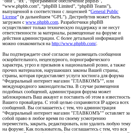
“они”, “их”, “программное обеспечение phpBB”,
“www.phpbb.com”, “phpBB Limited”, “phpBB Teams”),
выпущенной в соответствии с лицензией “
General Public
License
” (в дальнейшем “GPL”). Дистрибутив может быть
загружен с
www.phpbb.com
. Разработчики phpBB
осуществляют только техническую поддержку и не несут
ответственности за материалы, размещенные на форуме и
действия администрации. С более детальной информацией
можно ознакомиться на
http://www.phpbb.com/
.
Вы подтверждаете своё согласие не размещать сообщения
оскорбительного, нецензурного, порнографического
характера, угроз и призывов к национальной розни, а также
прочих материалов, нарушаюших законы Вашей страны,
страны, которая предоставляет услуги хостинга для форума
“Федеральный интернет магазин "ГЛАВКОМЪ"”, или
международного законодательства. В случае размещения
подобных сообщений, администрация форума может
заблокировать Ваш аккаунт и поставить об этом в известность
Вашего провайдера. С этой целью сохраняются IP адреса всех
сообщений. Вы соглашаетесь с тем, что администрация
“Федеральный интернет магазин "ГЛАВКОМЪ"” оставляет за
собой право в любое время по своему усмотрению
переместить, закрыть, редактировать, или удалить любую тему
на форуме. Как пользователь, Вы соглашаетесь с тем, что вся