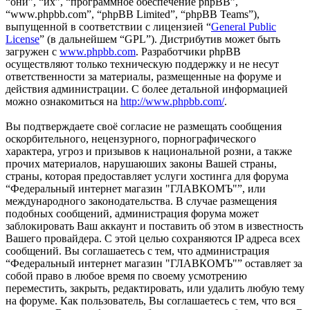
“они”, “их”, “программное обеспечение phpBB”,
“www.phpbb.com”, “phpBB Limited”, “phpBB Teams”),
выпущенной в соответствии с лицензией “
General Public
License
” (в дальнейшем “GPL”). Дистрибутив может быть
загружен с
www.phpbb.com
. Разработчики phpBB
осуществляют только техническую поддержку и не несут
ответственности за материалы, размещенные на форуме и
действия администрации. С более детальной информацией
можно ознакомиться на
http://www.phpbb.com/
.
Вы подтверждаете своё согласие не размещать сообщения
оскорбительного, нецензурного, порнографического
характера, угроз и призывов к национальной розни, а также
прочих материалов, нарушаюших законы Вашей страны,
страны, которая предоставляет услуги хостинга для форума
“Федеральный интернет магазин "ГЛАВКОМЪ"”, или
международного законодательства. В случае размещения
подобных сообщений, администрация форума может
заблокировать Ваш аккаунт и поставить об этом в известность
Вашего провайдера. С этой целью сохраняются IP адреса всех
сообщений. Вы соглашаетесь с тем, что администрация
“Федеральный интернет магазин "ГЛАВКОМЪ"” оставляет за
собой право в любое время по своему усмотрению
переместить, закрыть, редактировать, или удалить любую тему
на форуме. Как пользователь, Вы соглашаетесь с тем, что вся