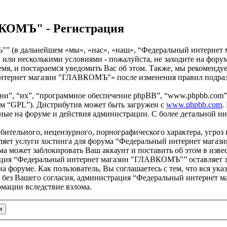
КОМЪ" - Регистрация
 (в дальнейшем «мы», «нас», «наш», “Федеральный интернет ма
, или несколькими условиями - пожалуйста, не заходите на ф
емя, и постараемся уведомить Вас об этом. Также, мы рекоменду
интернет магазин "ГЛАВКОМЪ"» после изменения правил подразу
и”, “их”, “программное обеспечение phpBB”, “www.phpbb.com”,
ем “GPL”). Дистрибутив может быть загружен с
www.phpbb.com
.
нные на форуме и действия администрации. С более детальной 
бительного, нецензурного, порнографического характера, угроз 
ляет услуги хостинга для форума “Федеральный интернет мага
 может заблокировать Ваш аккаунт и поставить об этом в извес
рация “Федеральный интернет магазин "ГЛАВКОМЪ"” оставляет з
на форуме. Как пользователь, Вы соглашаетесь с тем, что вся ук
ам без Вашего согласия, администрация “Федеральный интернет 
рмации вследствие взлома.