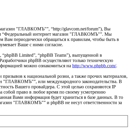
газин "ГЛАВКОМЪ"”, “http://glavcom.net/forum”), Вы
орум “Федеральный интернет магазин "ГЛАВКОМЪ"”. Мы
ем Вам периодически обращаться к правилам, чтобы быть в
мевает Ваше с ними согласие.
 “phpBB Limited”, “phpBB Teams”), выпущенной в
 Разработчики phpBB осуществляют только техническую
информацией можно ознакомиться на
http://www.phpbb.com/
.
и призывов к национальной розни, а также прочих материалов,
зин "ГЛАВКОМЪ"”, или международного законодательства. В
тность Вашего провайдера. С этой целью сохраняются IP
а собой право в любое время по своему усмотрению
азанная Вами информация будет храниться в базе данных. В то
магазин "ГЛАВКОМЪ"” и phpBB не несут ответственности за