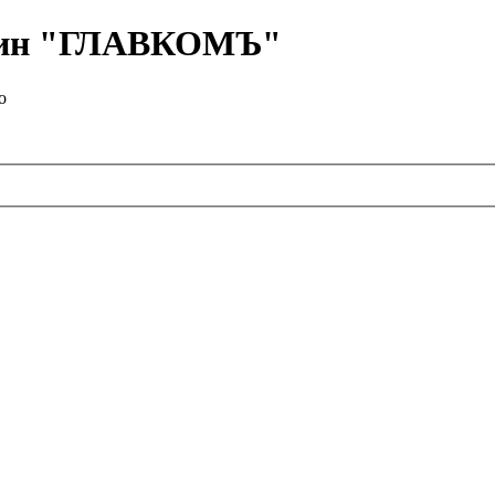
азин "ГЛАВКОМЪ"
о