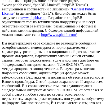
“они”, “их”, “программное обеспечение phpBB”,
“www.phpbb.com”, “phpBB Limited”, “phpBB Teams”),
выпущенной в соответствии с лицензией “
General Public
License
” (в дальнейшем “GPL”). Дистрибутив может быть
загружен с
www.phpbb.com
. Разработчики phpBB
осуществляют только техническую поддержку и не несут
ответственности за материалы, размещенные на форуме и
действия администрации. С более детальной информацией
можно ознакомиться на
http://www.phpbb.com/
.
Вы подтверждаете своё согласие не размещать сообщения
оскорбительного, нецензурного, порнографического
характера, угроз и призывов к национальной розни, а также
прочих материалов, нарушаюших законы Вашей страны,
страны, которая предоставляет услуги хостинга для форума
“Федеральный интернет магазин "ГЛАВКОМЪ"”, или
международного законодательства. В случае размещения
подобных сообщений, администрация форума может
заблокировать Ваш аккаунт и поставить об этом в известность
Вашего провайдера. С этой целью сохраняются IP адреса всех
сообщений. Вы соглашаетесь с тем, что администрация
“Федеральный интернет магазин "ГЛАВКОМЪ"” оставляет за
собой право в любое время по своему усмотрению
переместить, закрыть, редактировать, или удалить любую тему
на форуме. Как пользователь, Вы соглашаетесь с тем, что вся