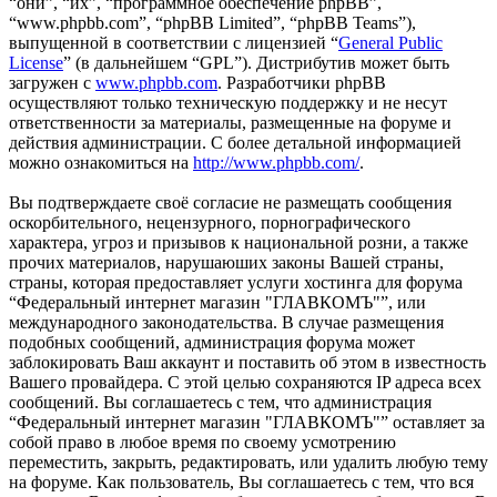
“они”, “их”, “программное обеспечение phpBB”,
“www.phpbb.com”, “phpBB Limited”, “phpBB Teams”),
выпущенной в соответствии с лицензией “
General Public
License
” (в дальнейшем “GPL”). Дистрибутив может быть
загружен с
www.phpbb.com
. Разработчики phpBB
осуществляют только техническую поддержку и не несут
ответственности за материалы, размещенные на форуме и
действия администрации. С более детальной информацией
можно ознакомиться на
http://www.phpbb.com/
.
Вы подтверждаете своё согласие не размещать сообщения
оскорбительного, нецензурного, порнографического
характера, угроз и призывов к национальной розни, а также
прочих материалов, нарушаюших законы Вашей страны,
страны, которая предоставляет услуги хостинга для форума
“Федеральный интернет магазин "ГЛАВКОМЪ"”, или
международного законодательства. В случае размещения
подобных сообщений, администрация форума может
заблокировать Ваш аккаунт и поставить об этом в известность
Вашего провайдера. С этой целью сохраняются IP адреса всех
сообщений. Вы соглашаетесь с тем, что администрация
“Федеральный интернет магазин "ГЛАВКОМЪ"” оставляет за
собой право в любое время по своему усмотрению
переместить, закрыть, редактировать, или удалить любую тему
на форуме. Как пользователь, Вы соглашаетесь с тем, что вся