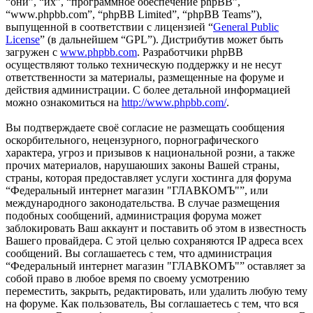
“они”, “их”, “программное обеспечение phpBB”,
“www.phpbb.com”, “phpBB Limited”, “phpBB Teams”),
выпущенной в соответствии с лицензией “
General Public
License
” (в дальнейшем “GPL”). Дистрибутив может быть
загружен с
www.phpbb.com
. Разработчики phpBB
осуществляют только техническую поддержку и не несут
ответственности за материалы, размещенные на форуме и
действия администрации. С более детальной информацией
можно ознакомиться на
http://www.phpbb.com/
.
Вы подтверждаете своё согласие не размещать сообщения
оскорбительного, нецензурного, порнографического
характера, угроз и призывов к национальной розни, а также
прочих материалов, нарушаюших законы Вашей страны,
страны, которая предоставляет услуги хостинга для форума
“Федеральный интернет магазин "ГЛАВКОМЪ"”, или
международного законодательства. В случае размещения
подобных сообщений, администрация форума может
заблокировать Ваш аккаунт и поставить об этом в известность
Вашего провайдера. С этой целью сохраняются IP адреса всех
сообщений. Вы соглашаетесь с тем, что администрация
“Федеральный интернет магазин "ГЛАВКОМЪ"” оставляет за
собой право в любое время по своему усмотрению
переместить, закрыть, редактировать, или удалить любую тему
на форуме. Как пользователь, Вы соглашаетесь с тем, что вся