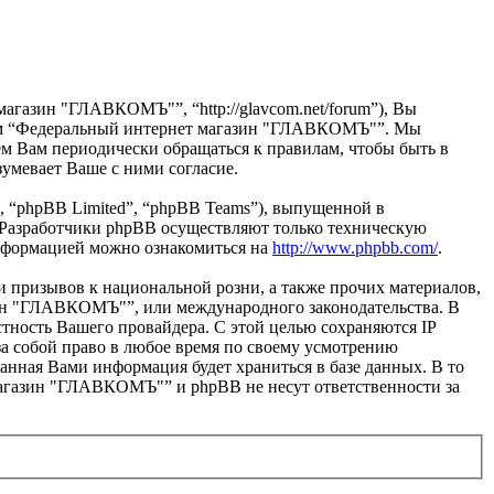
газин "ГЛАВКОМЪ"”, “http://glavcom.net/forum”), Вы
орум “Федеральный интернет магазин "ГЛАВКОМЪ"”. Мы
ем Вам периодически обращаться к правилам, чтобы быть в
мевает Ваше с ними согласие.
 “phpBB Limited”, “phpBB Teams”), выпущенной в
 Разработчики phpBB осуществляют только техническую
информацией можно ознакомиться на
http://www.phpbb.com/
.
и призывов к национальной розни, а также прочих материалов,
зин "ГЛАВКОМЪ"”, или международного законодательства. В
тность Вашего провайдера. С этой целью сохраняются IP
а собой право в любое время по своему усмотрению
азанная Вами информация будет храниться в базе данных. В то
магазин "ГЛАВКОМЪ"” и phpBB не несут ответственности за