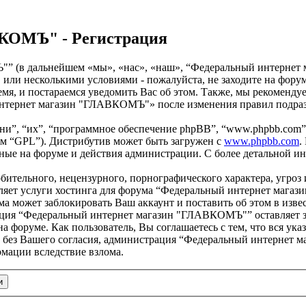
КОМЪ" - Регистрация
 (в дальнейшем «мы», «нас», «наш», “Федеральный интернет ма
, или несколькими условиями - пожалуйста, не заходите на ф
емя, и постараемся уведомить Вас об этом. Также, мы рекоменду
интернет магазин "ГЛАВКОМЪ"» после изменения правил подразу
и”, “их”, “программное обеспечение phpBB”, “www.phpbb.com”,
ем “GPL”). Дистрибутив может быть загружен с
www.phpbb.com
.
нные на форуме и действия администрации. С более детальной 
бительного, нецензурного, порнографического характера, угроз 
ляет услуги хостинга для форума “Федеральный интернет мага
 может заблокировать Ваш аккаунт и поставить об этом в извес
рация “Федеральный интернет магазин "ГЛАВКОМЪ"” оставляет з
на форуме. Как пользователь, Вы соглашаетесь с тем, что вся ук
ам без Вашего согласия, администрация “Федеральный интернет 
рмации вследствие взлома.