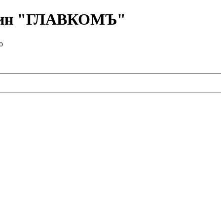
азин "ГЛАВКОМЪ"
о