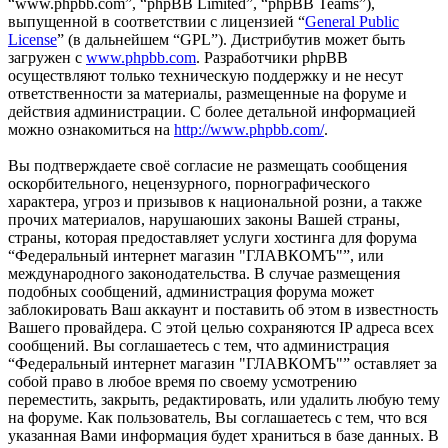
“www.phpbb.com”, “phpBB Limited”, “phpBB Teams”),
выпущенной в соответствии с лицензией “
General Public
License
” (в дальнейшем “GPL”). Дистрибутив может быть
загружен с
www.phpbb.com
. Разработчики phpBB
осуществляют только техническую поддержку и не несут
ответственности за материалы, размещенные на форуме и
действия администрации. С более детальной информацией
можно ознакомиться на
http://www.phpbb.com/
.
Вы подтверждаете своё согласие не размещать сообщения
оскорбительного, нецензурного, порнографического
характера, угроз и призывов к национальной розни, а также
прочих материалов, нарушаюших законы Вашей страны,
страны, которая предоставляет услуги хостинга для форума
“Федеральный интернет магазин "ГЛАВКОМЪ"”, или
международного законодательства. В случае размещения
подобных сообщений, администрация форума может
заблокировать Ваш аккаунт и поставить об этом в известность
Вашего провайдера. С этой целью сохраняются IP адреса всех
сообщений. Вы соглашаетесь с тем, что администрация
“Федеральный интернет магазин "ГЛАВКОМЪ"” оставляет за
собой право в любое время по своему усмотрению
переместить, закрыть, редактировать, или удалить любую тему
на форуме. Как пользователь, Вы соглашаетесь с тем, что вся
указанная Вами информация будет храниться в базе данных. В