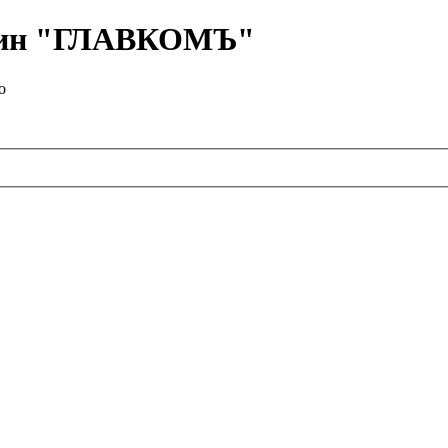
азин "ГЛАВКОМЪ"
о