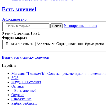
Есть мнение!
Заблокировано
Расширенный поиск
Поиск
0 тем • Страница
1
из
1
Форум закрыт
Показать темы за:
Сортировать по:
Вернуться к списку форумов
Перейти
Магазин "ГлавкомЪ". Советы , рекомендации , пожелания
SOS
Флуд (OFF-топик)
Оптика
Есть мнение!
Оружие
Снаряжение
Рыбак-рыбака...