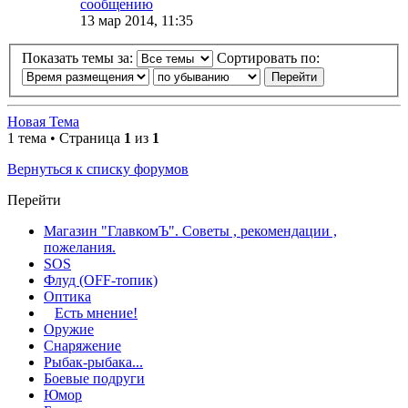
сообщению
13 мар 2014, 11:35
Показать темы за:
Сортировать по:
Новая Тема
1 тема • Страница
1
из
1
Вернуться к списку форумов
Перейти
Магазин "ГлавкомЪ". Советы , рекомендации ,
пожелания.
SOS
Флуд (OFF-топик)
Оптика
Есть мнение!
Оружие
Снаряжение
Рыбак-рыбака...
Боевые подруги
Юмор