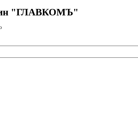
азин "ГЛАВКОМЪ"
о