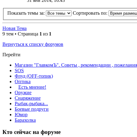
31 янв 2014, 16:43
Показать темы за:
Сортировать по:
Новая Тема
9 тем • Страница
1
из
1
Вернуться к списку форумов
Перейти
Магазин "ГлавкомЪ". Советы , рекомендации , пожелания
SOS
Флуд (OFF-топик)
Оптика
Есть мнение!
Оружие
Снаряжение
Рыбак-рыбака...
Боевые подруги
Юмор
Барахолка
Кто сейчас на форуме