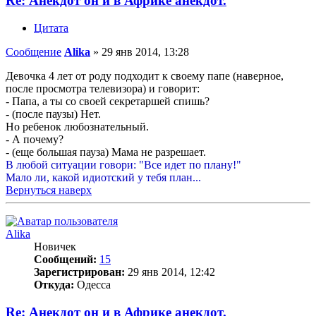
Re: Анекдот он и в Африке анекдот.
Цитата
Сообщение
Alika
»
29 янв 2014, 13:28
Девочка 4 лет от роду подходит к своему папе (наверное,
после просмотра телевизора) и говорит:
- Папа, а ты со своей секретаршей спишь?
- (после паузы) Нет.
Но ребенок любознательный.
- А почему?
- (еще большая пауза) Мама не разрешает.
В любой ситуации говори: "Все идет по плану!"
Мало ли, какой идиотский у тебя план...
Вернуться наверх
Alika
Новичек
Сообщений:
15
Зарегистрирован:
29 янв 2014, 12:42
Откуда:
Одесса
Re: Анекдот он и в Африке анекдот.