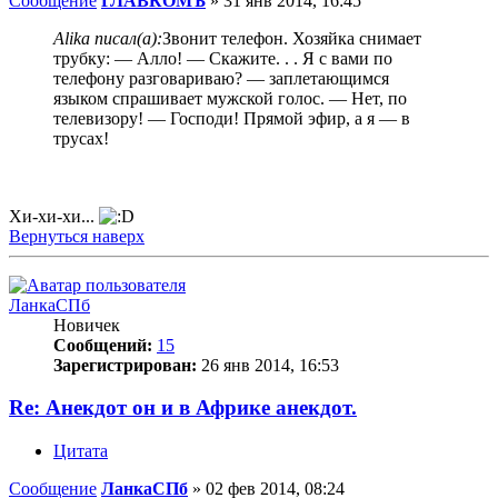
Сообщение
ГЛАВКОМЪ
»
31 янв 2014, 16:45
Alika писал(а):
Звонит телефон. Хозяйка снимает
трубку: — Алло! — Скажите. . . Я с вами по
телефону разговариваю? — заплетающимся
языком спрашивает мужской голос. — Нет, по
телевизору! — Господи! Прямой эфир, а я — в
трусах!
Хи-хи-хи...
Вернуться наверх
ЛанкаСПб
Новичек
Сообщений:
15
Зарегистрирован:
26 янв 2014, 16:53
Re: Анекдот он и в Африке анекдот.
Цитата
Сообщение
ЛанкаСПб
»
02 фев 2014, 08:24