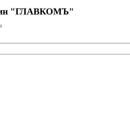
азин "ГЛАВКОМЪ"
о