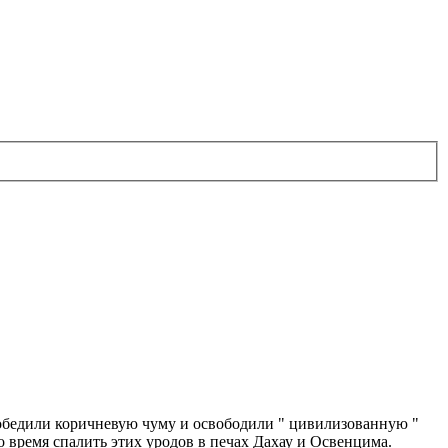
 победили коричневую чуму и освободили " цивилизованную "
о время спалить этих уродов в печах Дахау и Освенцима.