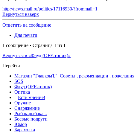
http://news.mail.ru/politics/17116930/?frommail=1
Вернуться наверх
Ответить на сообщение
Для печати
1 сообщение • Страница
1
из
1
Вернуться в «Флуд (OFF-топик)»
Перейти
Магазин "ГлавкомЪ". Советы , рекомендации , пожелания
SOS
Флуд (OFF-топик)
Оптика
Есть мнение!
Оружие
Снаряжение
Рыбак-рыбака...
Боевые подруги
Юмор
Барахолка