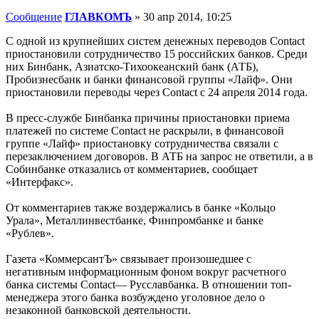
Сообщение
ГЛАВКОМЪ
»
30 апр 2014, 10:25
С одной из крупнейших систем денежных переводов Contact
приостановили сотрудничество 15 российских банков. Среди
них Бинбанк, Азиатско-Тихоокеанский банк (АТБ),
Пробизнесбанк и банки финансовой группы «Лайф». Они
приостановили переводы через Contact с 24 апреля 2014 года.
В пресс-службе Бинбанка причины приостановки приема
платежей по системе Contact не раскрыли, в финансовой
группе «Лайф» приостановку сотрудничества связали с
перезаключением договоров. В АТБ на запрос не ответили, а в
Собинбанке отказались от комментариев, сообщает
«Интерфакс».
От комментариев также воздержались в банке «Кольцо
Урала», Металлинвестбанке, Финпромбанке и банке
«Рублев».
Газета «КоммерсантЪ» связывает произошедшее с
негативным информационным фоном вокруг расчетного
банка системы Contact— Русславбанка. В отношении топ-
менеджера этого банка возбуждено уголовное дело о
незаконной банковской деятельности.