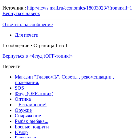
Источник :
http://news.mail.ru/economics/18033923/?frommail=1
Вернуться наверх
Ответить на сообщение
Для печати
1 сообщение • Страница
1
из
1
Вернуться в «Флуд (OFF-топик)»
Перейти
Магазин "ГлавкомЪ". Советы , рекомендации ,
пожелания.
SOS
Флуд (OFF-топик)
Оптика
Есть мнение!
Оружие
Снаряжение
Рыбак-рыбака...
Боевые подруги
Юмор
Барахолка